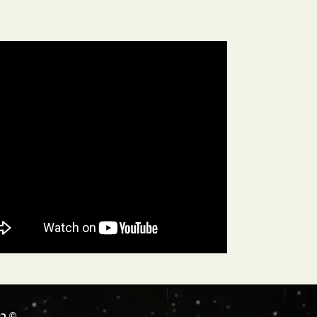
© כל 