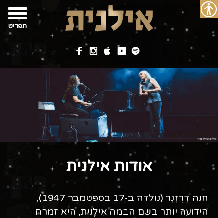
רו
פת
בור
נגישות
שר
תוכן
אתר
תפריט
אודות אילנית
חנה דְרֶזְנְר (נולדה ב-17 בספטמבר 1947),
הידועה יותר בשם הבמה אִילָנִית, היא זמרת