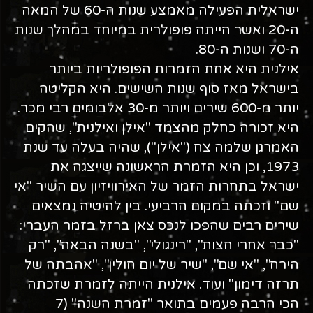
ישראלית הפעילה מאמצע שנות ה-60 של המאה
ה-20 ואשר הייתה פופולרית במיוחד במהלך שנות
ה-70 ושנות ה-80.
אילנית היא אחת הזמרות הפופולריות ביותר
בישראל מאז סוף שנות השישים. היא הקליטה
יותר מ-600 שירים ויותר מ-30 אלבומים רבי מכר.
היא זכורה כחלק מהצמד "אילן ואילנית", שהקים
האמרגן שלמה צח ("אילן"), שהיה בעלה עד שנת
1973, וכן היא הזמרת הראשונה שייצגה את
ישראל בתחרות הזמר של האירוויזיון עם השיר "אי
שם" וזכתה במקום הרביעי. בין להיטיה נמצאים
שירים רבים שהפכו לנכס צאן ברזל בזמר העברי:
"כבר אחרי חצות", "רינגולי", "בשנה הבאה", "רק
הירח", "אי שם", "שיר של יום חולין", "אהבתה של
תרזה דימון" ועוד. אילנית הייתה לזמרת שזכתה
הכי הרבה פעמים בתואר "זמרת השנה" (7